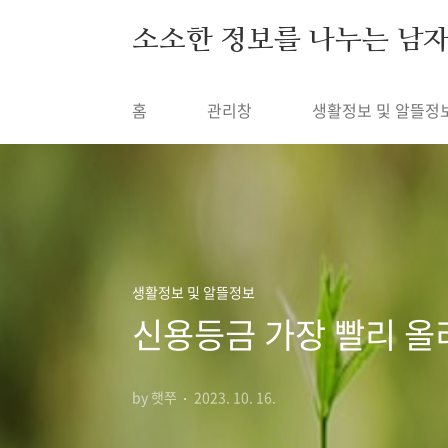
본문 바로가기
소소한 정보를 나누는 남
홈
관리창
생활정보 및 알뜰정
생활정보 및 알뜰정보
신용등금 가장 빨리 올
by 햇쭈
2023. 10. 16.