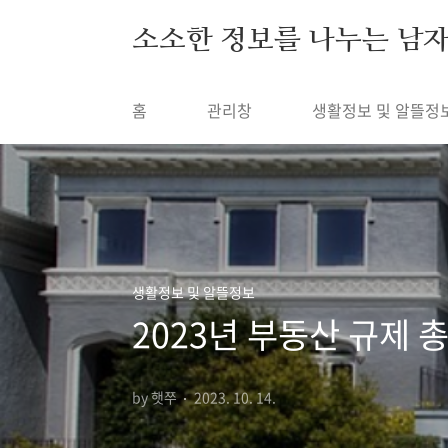
본문 바로가기
소소한 정보를 나누는 남
홈
관리창
생활정보 및 알뜰정
생활정보 및 알뜰정보
2023년 부동산 규제 
by 햇쭈
2023. 10. 14.