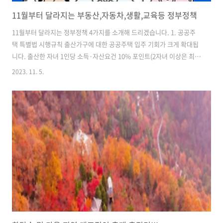
11월부터 달라지는 부동산,자동차,생활,교육등 정부정책
11월부터 달라지는 정부정책 4가지를 소개해 드리겠습니다. 1. 공공주
택 특별법 시행규칙 출산가구에 대한 공공주택 입주 기회가 크게 확대됩
니다. 출산한 자녀 1인당 소득·자산요건 10% 포인트(2자녀 이상은 최대
20% 포인트)씩 완화됩니다. 그리고 자녀 2명부터 공공분양주택 다자녀
2023. 11. 5.
특별 공급 신청이 가능합니다. 저출산 극복을 위한 주거지원 방안으로 공
공주택 다자녀 기준 일원화 및 출산가구 소득·자산요건 완화 등을 위한
세부기준을 마련합니다. 공공분양 다자녀 기준이 기존 3자녀 이상에서 2
자녀 이상으로 완화되고 출산가구 소득·자산기준을 완화 및 우선 공급하
고, 맞춤형 적정 공급면적을 제공합니다. 현행 3자녀 이상인 공공분양 다
자녀 특별공급 대상을 2자녀 가구로 확대하고, 자녀 수 배점에 2자녀 항
목을 추..