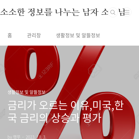
본문 바로가기
소소한 정보를 나누는 남자 소정남
홈
관리창
생활정보 및 알뜰정보
생활정보 및 알뜰정보
금리가 오르는 이유,미국,한
국 금리의 상승과 평가
by 햇쭈
2023. 10. 3.