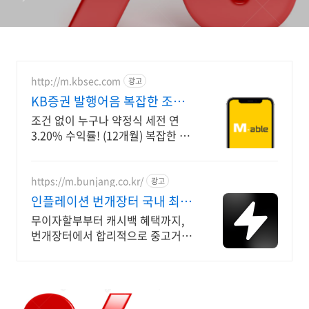
http://m.kbsec.com
광고
KB증권 발행어음 복잡한 조건
없이 누구나
조건 없이 누구나 약정식 세전 연
3.20% 수익률! (12개월) 복잡한 가
입 조건 없이 자유롭게 설정하는 만
기 일자 (최대 1년)
https://m.bunjang.co.kr/
광고
인플레이션 번개장터 국내 최대
브랜드 중고거래
무이자할부부터 캐시백 혜택까지,
번개장터에서 합리적으로 중고거래
하세요 전국 각지에서 올라오는 전
국구 최다 상품 매일 10만 개 이상의
신규 상품 업로드