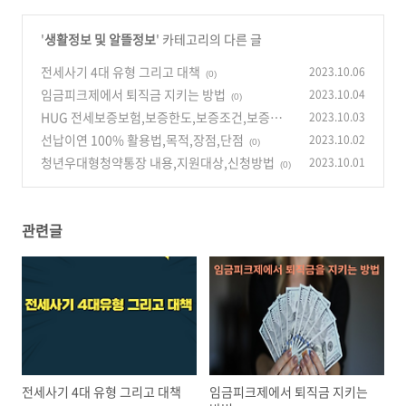
'
생활정보 및 알뜰정보
' 카테고리의 다른 글
전세사기 4대 유형 그리고 대책
2023.10.06
(0)
임금피크제에서 퇴직금 지키는 방법
2023.10.04
(0)
HUG 전세보증보험,보증한도,보증조건,보증료
2023.10.03
할인
선납이연 100% 활용법,목적,장점,단점
2023.10.02
(0)
(0)
청년우대형청약통장 내용,지원대상,신청방법
2023.10.01
(0)
관련글
전세사기 4대 유형 그리고 대책
임금피크제에서 퇴직금 지키는