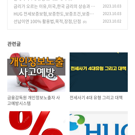
금리가 오르는 이유,미국,한국 금리의 상승과 평
2023.10.03
가
HUG 전세보증보험,보증한도,보증조건,보증료
2023.10.03
(0)
할인
선납이연 100% 활용법,목적,장점,단점
2023.10.02
(0)
(0)
관련글
금융감독원 개인정보노출자 사
전세사기 4대 유형 그리고 대책
고예방시스템