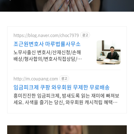
https://blog.naver.com/choc7979
광고
조근원변호사 마루법률사무소
노무사출신 변호사/산재신청/손해
배상/형사합의/변호사직접상담/근
로복지공단판정위원
http://m.coupang.com
광고
임금피크제 쿠팡 와우회원 무제한 무료배송
흥미진진한 임금피크제, 밤새도록 읽는 재미에 빠져보
세요. 사색을 즐기는 당신, 와우회원 캐시적립 혜택으
로 구매하세요.