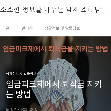
본문 바로가기
소소한 정보를 나누는 남자 소정남
홈
관리창
생활정보 및 알뜰정보
생활정보 및 알뜰정보
임금피크제에서 퇴직금 지키
는 방법
by 햇쭈
2023. 10. 4.