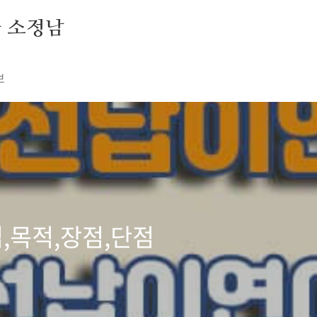
자 소정남
보
,목적,장점,단점