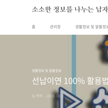
본문 바로가기
소소한 정보를 나누는 남
홈
관리창
생활정보 및 알뜰정
생활정보 및 알뜰정보
선납이연 100% 활용법
by 햇쭈
2023. 10. 2.