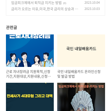
임금피크제에서 퇴직금 지키는 방법
2023.10.04
(0)
금리가 오르는 이유,미국,한국 금리의 상승과 평
2023.10.03
가
(0)
관련글
근로 자녀장려금 지원목적,신청
국민 내일배움카드 온라인신청
기간,지원대상,지원내용,신청방
및 발급 방법
법