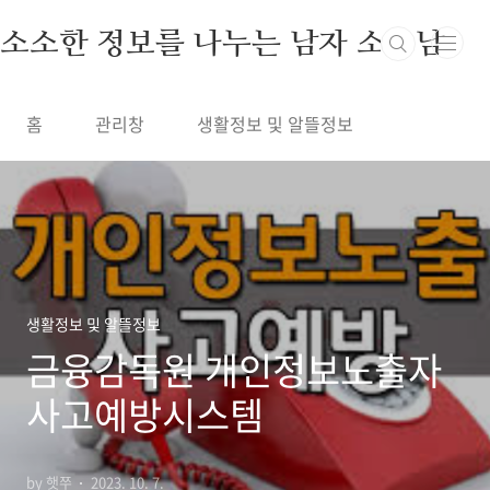
본문 바로가기
소소한 정보를 나누는 남자 소정남
홈
관리창
생활정보 및 알뜰정보
생활정보 및 알뜰정보
금융감독원 개인정보노출자
사고예방시스템
by 햇쭈
2023. 10. 7.