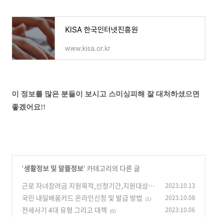
KISA 한국인터넷진흥원
www.kisa.or.kr
이 정보를 많은 분들이 보시고
스미싱피해 잘 대처하셨으면
좋겠어요!!
'
생활정보 및 알뜰정보
' 카테고리의 다른 글
근로 자녀장려금 지원목적,신청기간,지원대상,지
2023.10.13
원내용,신청방법
국민 내일배움카드 온라인신청 및 발급 방법
2023.10.08
(0)
(1)
전세사기 4대 유형 그리고 대책
2023.10.06
(0)